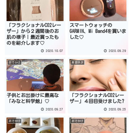
「フラクショナルCO2レー
スマートウォッチの
ザー」から２週間後のお
GARMIN、Mi Band4を買いま
肌の様子｜最近買ったも
した♡
のを紹介します♡
2020.10.07
2020.09.29
おでかけ
美容ネタ
子供とお出掛けに最高な
「フラクショナルCO2レー
「みなと科学館」♡
ザー」４回目受けました?
2020.09.27
2020.09.25
おでかけ
おでかけ