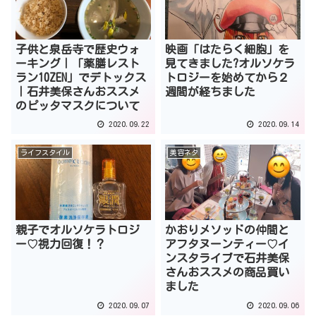
子供と泉岳寺で歴史ウォ
映画「はたらく細胞」を
ーキング｜「薬膳レスト
見てきました?オルソケラ
ラン10ZEN」でデトックス
トロジーを始めてから２
｜石井美保さんおススメ
週間が経ちました
のピッタマスクについて
2020.09.22
2020.09.14
ライフスタイル
美容ネタ
親子でオルソケラトロジ
かおりメソッドの仲間と
ー♡視力回復！？
アフタヌーンティー♡イ
ンスタライブで石井美保
さんおススメの商品買い
ました
2020.09.07
2020.09.06