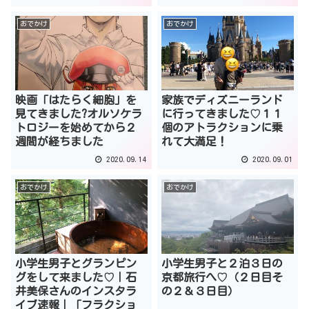
おでかけ
おでかけ
映画「はたらく細胞」を
家族でディズニーランド
見てきました?オルソケラ
に行ってきました♡１１
トロジーを始めてから２
個のアトラクションに乗
週間が経ちました
れて大満足！
2020.09.14
2020.09.01
おでかけ
おでかけ
小学生男子とグランピン
小学生男子と２泊３日の
グをして来ました♡｜石
京都旅行へ♡（２日目そ
井美保さんのインスタラ
の２＆３日目）
イブ速報｜「フラクショ