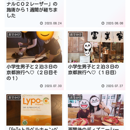
ナルＣＯ２レーザー」の
施術から１週間が経ちま
した
2020.08.24
2020.08.08
おでかけ
おでかけ
小学生男子と２泊３日の
小学生男子と２泊３日の
京都旅行へ♡（２日目そ
京都旅行へ♡（１日目）
の１）
2020.07.30
2020.07.27
おでかけ
おでかけ
「GoToトラベルキャンペ
再開後のディズニーシー