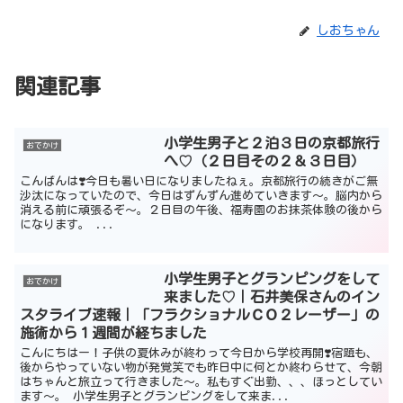
しおちゃん
関連記事
小学生男子と２泊３日の京都旅行
おでかけ
へ♡（２日目その２＆３日目）
こんばんは❣️今日も暑い日になりましたねぇ。京都旅行の続きがご無
沙汰になっていたので、今日はずんずん進めていきます〜。脳内から
消える前に頑張るぞ〜。２日目の午後、福寿園のお抹茶体験の後から
になります。 ...
小学生男子とグランピングをして
おでかけ
来ました♡｜石井美保さんのイン
スタライブ速報｜「フラクショナルＣＯ２レーザー」の
施術から１週間が経ちました
こんにちはー！子供の夏休みが終わって今日から学校再開❣️宿題も、
後からやっていない物が発覚笑でも昨日中に何とか終わらせて、今朝
はちゃんと旅立って行きました〜。私もすぐ出勤、、、ほっとしてい
ます〜。 小学生男子とグランピングをして来ま...