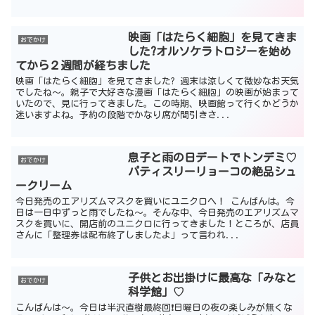
映画「はたらく細胞」を見てきま
おでかけ
した?オルソケラトロジーを始め
てから２週間が経ちました
映画「はたらく細胞」を見てきました? 週末は涼しくて微妙なお天気
でしたね〜。親子で大好きな漫画「はたらく細胞」の映画が始まって
いたので、見に行ってきました。この時期、映画館って行くかどうか
迷いますよね。予約の段階でかなり席が間引きさ...
息子と雨の日デートでトンデミ♡
おでかけ
パティスリーリョーコの絶品シュ
ークリーム
今日発売のエアリズムマスクを買いにユニクロへ！ こんばんは。今
日は一日中ずっと雨でしたね～。そんな中、今日発売のエアリズムマ
スクを買いに、開店前のユニクロに行ってきました！ところが、店員
さんに「整理券は配布終了しましたよ」って言われ...
子供とお出掛けに最高な「みなと
おでかけ
科学館」♡
こんばんは〜。今日は半沢直樹最終回❗日曜日の夜の楽しみが無くな