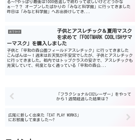
る〜?やっぱり最後は1000倍返しで終わって欲しいけどどうかな
ぁ…？？ オープンしたばかりの「みなと科学館」に行ってきました
昨日は「みなと科学館」へお出掛けしてき...
子供とアスレチック＆夏用マスク
おでかけ
を求めて「FOOTMARK COOLISHサマ
ーマスク」を購入しました
子供と「平和の森公園フィールドアスレチック」に行ってきました
こんばんは～！週末はお天気が不安定でしたが、子供とアスレチック
に行ってきました。都内ではトップクラスの安さで、アスレチックも
充実していて、何度となく通っている「平和の森公...
「フラクショナルCO2レーザー」をやって
から１週間経過した結果は？
広尾に新しく出来た「EAT PLAY WORKS」
にお邪魔して来ました〜?