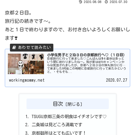
2020.08.08
2020.07.30
京都２日目。
旅行記の続きです〜。
あと１日で終わりますので、お付き合いよろしくお願いし
ます❣️
小学生男子と２泊３日の京都旅行へ♡（１日目）
京都旅行に行って来ました♡こんばんは❣️４連休はあっと
いう間に終わりましたね〜。我が家はGOTOキャンペーンか
らは見放されましたが、京都へ２泊３日の弾丸旅行に行っ
て来ました❗何故この時期に京都旅行に行って来たかという
と、・そもそも...
workingmommy.net
2020.07.27
目次
TSUGU京都三条の朝食はイチオシです♡
二条城は見どころ満載です
京都御所はとても広いです！