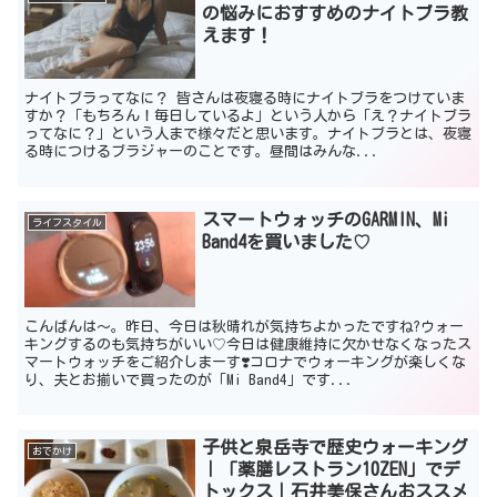
の悩みにおすすめのナイトブラ教
えます！
ナイトブラってなに？ 皆さんは夜寝る時にナイトブラをつけていま
すか？「もちろん！毎日しているよ」という人から「え？ナイトブラ
ってなに？」という人まで様々だと思います。ナイトブラとは、夜寝
る時につけるブラジャーのことです。昼間はみんな...
スマートウォッチのGARMIN、Mi
ライフスタイル
Band4を買いました♡
こんばんは〜。昨日、今日は秋晴れが気持ちよかったですね?ウォー
キングするのも気持ちがいい♡今日は健康維持に欠かせなくなったス
マートウォッチをご紹介しまーす❣️コロナでウォーキングが楽しくな
り、夫とお揃いで買ったのが「Mi Band4」です...
子供と泉岳寺で歴史ウォーキング
おでかけ
｜「薬膳レストラン10ZEN」でデ
トックス｜石井美保さんおススメ