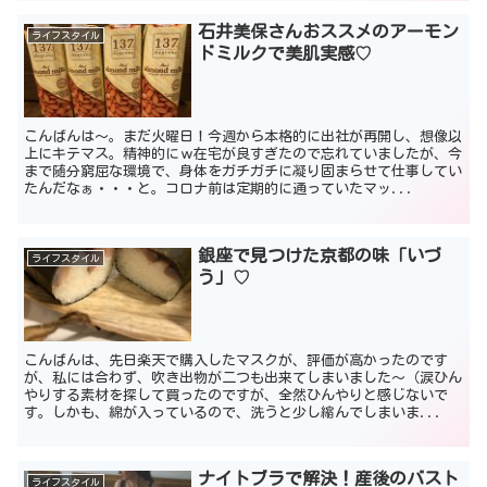
石井美保さんおススメのアーモン
ライフスタイル
ドミルクで美肌実感♡
こんばんは～。まだ火曜日！今週から本格的に出社が再開し、想像以
上にキテマス。精神的にｗ在宅が良すぎたので忘れていましたが、今
まで随分窮屈な環境で、身体をガチガチに凝り固まらせて仕事してい
たんだなぁ・・・と。コロナ前は定期的に通っていたマッ...
銀座で見つけた京都の味「いづ
ライフスタイル
う」♡
こんばんは、先日楽天で購入したマスクが、評価が高かったのです
が、私には合わず、吹き出物が二つも出来てしまいました～（涙ひん
やりする素材を探して買ったのですが、全然ひんやりと感じないで
す。しかも、綿が入っているので、洗うと少し縮んでしまいま...
ナイトブラで解決！産後のバスト
ライフスタイル